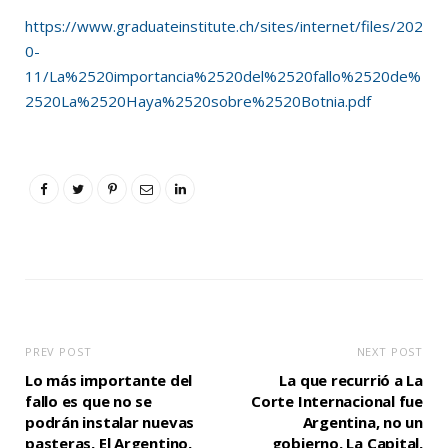
https://www.graduateinstitute.ch/sites/internet/files/202
0-
11/La%2520importancia%2520del%2520fallo%2520de%
2520La%2520Haya%2520sobre%2520Botnia.pdf
PREV POST
NEXT POST
Lo más importante del
La que recurrió a La
fallo es que no se
Corte Internacional fue
podrán instalar nuevas
Argentina, no un
pasteras, El Argentino,
gobierno, La Capital,