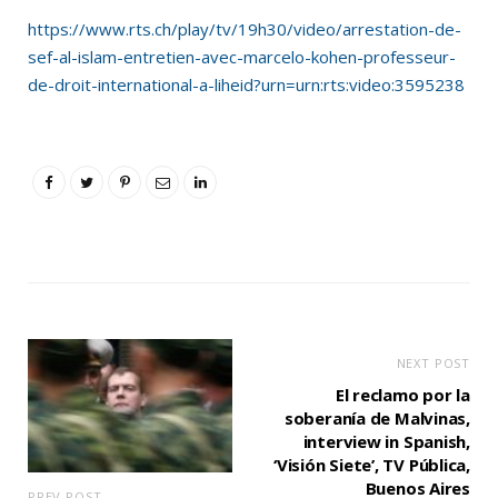
https://www.rts.ch/play/tv/19h30/video/arrestation-de-
sef-al-islam-entretien-avec-marcelo-kohen-professeur-
de-droit-international-a-liheid?urn=urn:rts:video:3595238
NEXT POST
El reclamo por la
soberanía de Malvinas,
interview in Spanish,
‘Visión Siete’, TV Pública,
Buenos Aires
PREV POST