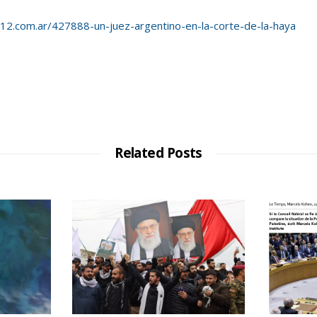
a12.com.ar/427888-un-juez-
argentino
-en-la-corte-de-la-haya
Related Posts