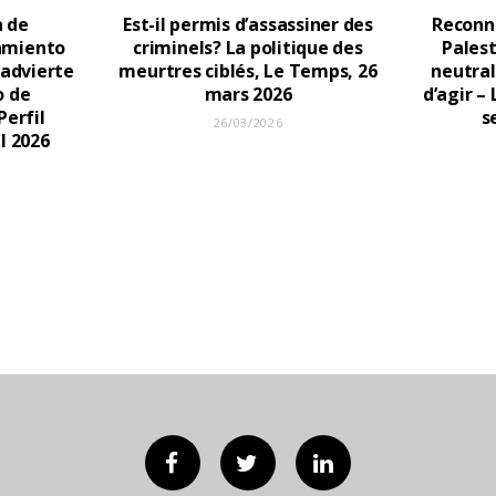
a de
Est-il permis d’assassiner des
Reconna
eamiento
criminels? La politique des
Palest
 advierte
meurtres ciblés, Le Temps, 26
neutra
o de
mars 2026
d’agir –
Perfil
s
26/03/2026
l 2026