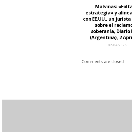
Malvinas: «Falt
estrategia» y alin
con EE.UU., un jurista
sobre el reclam
soberanía, Diario 
(Argentina), 2 Apri
02/04/2026
Comments are closed.