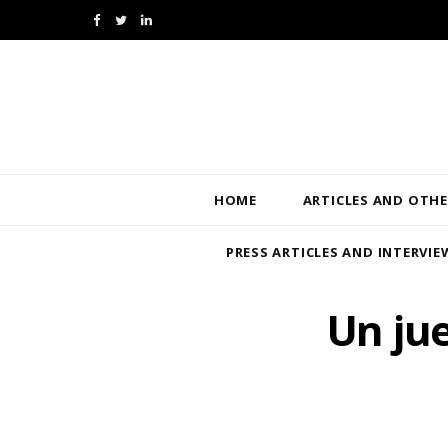
F
T
L
a
w
i
c
i
n
e
t
k
b
t
e
HOME
ARTICLES AND OTHE
o
e
d
PRESS ARTICLES AND INTERVIE
o
r
I
k
n
Un jue