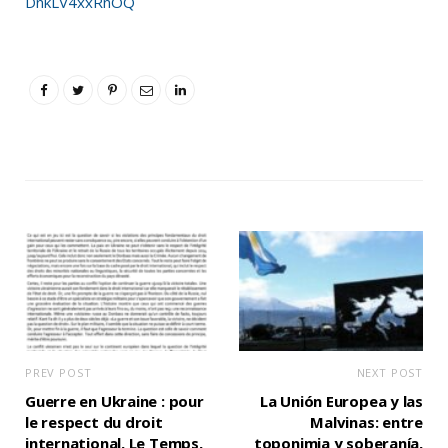
DnkLV4xxRnOQ
PREV POST
NEXT POST
Guerre en Ukraine : pour
La Unión Europea y las
le respect du droit
Malvinas: entre
international, Le Temps,
toponimia y soberanía,