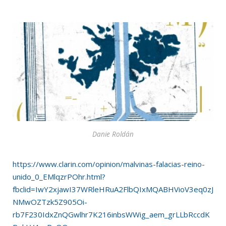
Danie Roldán
https://www.clarin.com/opinion/malvinas-falacias-reino-
unido_0_EMlqzrPOhr.html?
fbclid=IwY2xjawI37WRleHRuA2FlbQIxMQABHVioV3eq0zJ
NMwOZTzk5Z905Oi-
rb7F230IdxZnQGwlhr7K216inbsWWig_aem_grLLbRccdK