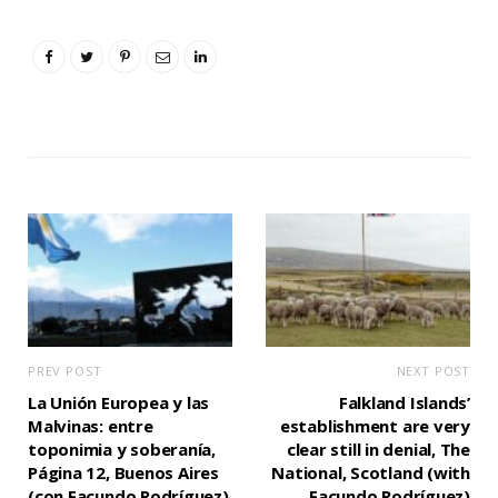
PREV POST
NEXT POST
La Unión Europea y las
Falkland Islands’
Malvinas: entre
establishment are very
toponimia y soberanía,
clear still in denial, The
Página 12, Buenos Aires
National, Scotland (with
(con Facundo Rodríguez)
Facundo Rodríguez)