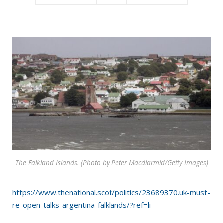
The Falkland Islands. (Photo by Peter Macdiarmid/Getty Images)
https://www.thenational.scot/politics/23689370.uk-must-
re-open-talks-argentina-falklands/?ref=li